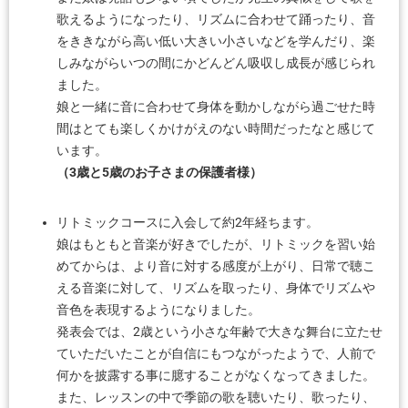
歌えるようになったり、リズムに合わせて踊ったり、音
をききながら高い低い大きい小さいなどを学んだり、楽
しみながらいつの間にかどんどん吸収し成長が感じられ
ました。
娘と一緒に音に合わせて身体を動かしながら過ごせた時
間はとても楽しくかけがえのない時間だったなと感じて
います。
（3歳と5歳のお子さまの保護者様）
リトミックコースに入会して約2年経ちます。
娘はもともと音楽が好きでしたが、リトミックを習い始
めてからは、より音に対する感度が上がり、日常で聴こ
える音楽に対して、リズムを取ったり、身体でリズムや
音色を表現するようになりました。
発表会では、2歳という小さな年齢で大きな舞台に立たせ
ていただいたことが自信にもつながったようで、人前で
何かを披露する事に臆することがなくなってきました。
また、レッスンの中で季節の歌を聴いたり、歌ったり、