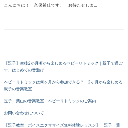
こんにちは！ 久保裕佳です。 お待たせしま…
リトミッククラス
ピアノクラス
続きを読む →
ボーカル・ボイスエクササイズクラス
ブログ
お問い合わせ
【逗子】生後2か月頃から楽しめるベビーリトミック｜親子で過ご
す、はじめての音遊び
ベビーリトミックは何ヶ月から参加できる？｜2ヶ月から楽しめる
親子の音楽教室
逗子・葉山の音楽教室 ベビーリトミックのご案内
お問い合わせについて
【逗子教室 ボイスエクササイズ無料体験レッスン】 逗子・葉